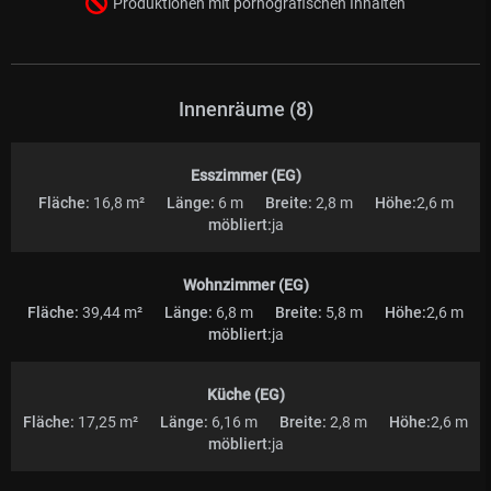
Produktionen mit pornografischen Inhalten
Innenräume (8)
Esszimmer (EG)
Fläche:
16,8 m²
Länge:
6 m
Breite:
2,8 m
Höhe:
2,6 m
möbliert:
ja
Wohnzimmer (EG)
Fläche:
39,44 m²
Länge:
6,8 m
Breite:
5,8 m
Höhe:
2,6 m
möbliert:
ja
Küche (EG)
Fläche:
17,25 m²
Länge:
6,16 m
Breite:
2,8 m
Höhe:
2,6 m
möbliert:
ja