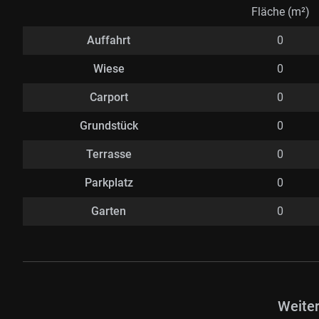
Fläche (m²)
Auffahrt
0
Wiese
0
Carport
0
Grundstück
0
Terrasse
0
Parkplatz
0
Garten
0
Weite