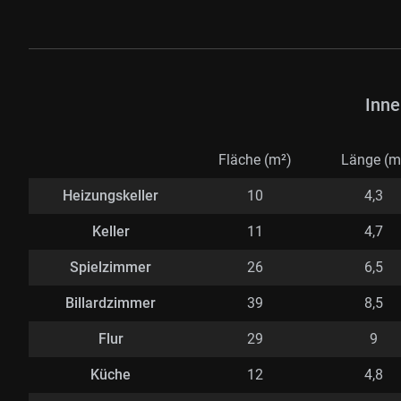
Inne
Fläche (m²)
Länge (m
Heizungskeller
10
4,3
Keller
11
4,7
Spielzimmer
26
6,5
Billardzimmer
39
8,5
Flur
29
9
Küche
12
4,8