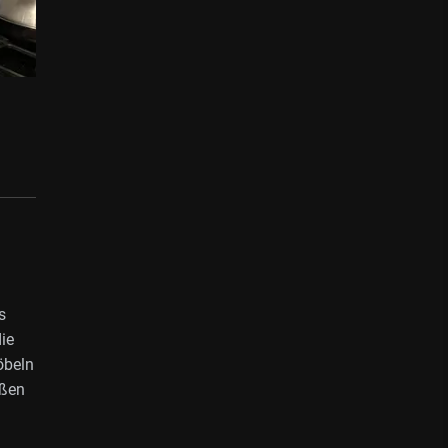
s
ie
öbeln
oßen