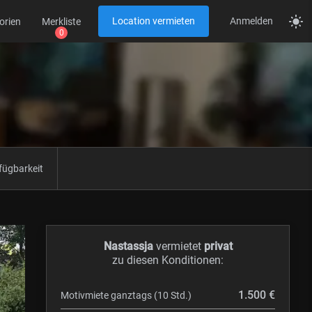
Location vermieten
Anmelden
orien
Merkliste
fügbarkeit
Nastassja
vermietet
privat
zu diesen Konditionen:
1.500 €
Motivmiete ganztags (10 Std.)