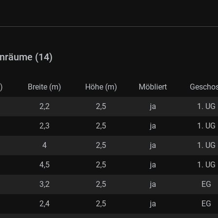
nräume (14)
)
Breite (m)
Höhe (m)
Möbliert
Gescho
2,2
2,5
ja
1. UG
2,3
2,5
ja
1. UG
4
2,5
ja
1. UG
4,5
2,5
ja
1. UG
3,2
2,5
ja
EG
2,4
2,5
ja
EG