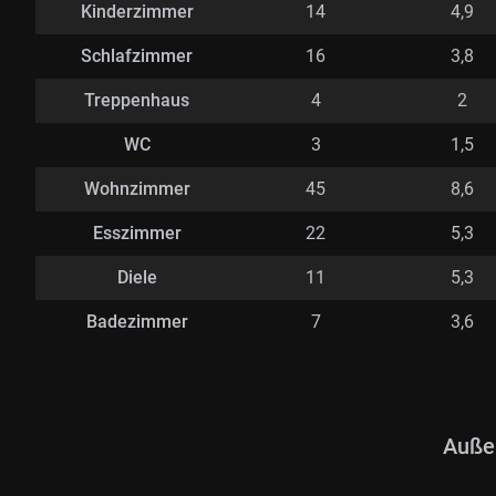
Kinderzimmer
14
4,9
Schlafzimmer
16
3,8
Treppenhaus
4
2
WC
3
1,5
Wohnzimmer
45
8,6
Esszimmer
22
5,3
Diele
11
5,3
Badezimmer
7
3,6
Auße