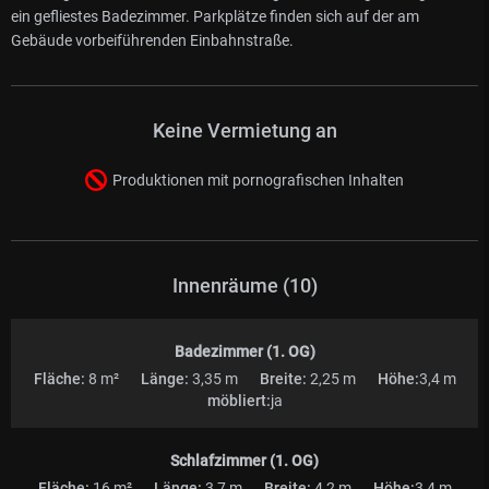
ein gefliestes Badezimmer. Parkplätze finden sich auf der am
Gebäude vorbeiführenden Einbahnstraße.
Keine Vermietung an
Produktionen mit pornografischen Inhalten
Innenräume (10)
Badezimmer (1. OG)
Fläche:
8 m²
Länge:
3,35 m
Breite:
2,25 m
Höhe:
3,4 m
möbliert:
ja
Schlafzimmer (1. OG)
Fläche:
16 m²
Länge:
3,7 m
Breite:
4,2 m
Höhe:
3,4 m