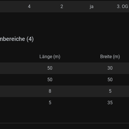
4
2
ja
3. OG
nbereiche (4)
Länge (m)
Breite (m)
50
30
50
50
8
5
5
35