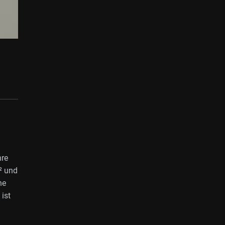
hre
² und
ne
ist