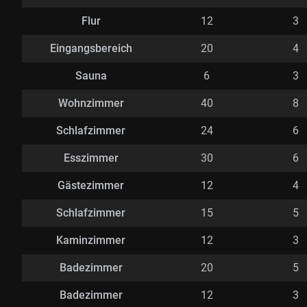
Flur
12
3
Eingangsbereich
20
4
Sauna
6
3
Wohnzimmer
40
8
Schlafzimmer
24
6
Esszimmer
30
6
Gästezimmer
12
4
Schlafzimmer
15
5
Kaminzimmer
12
3
Badezimmer
20
5
Badezimmer
12
3