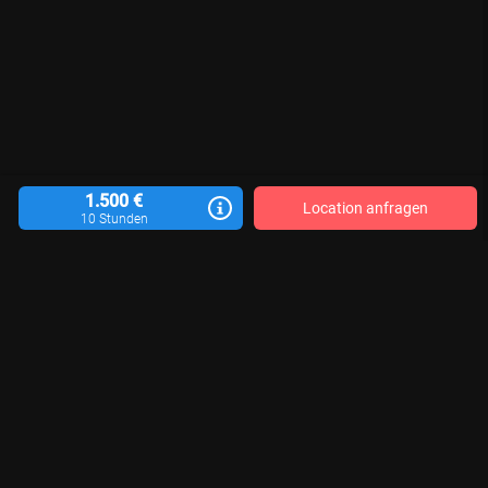
1.500 €
Location anfragen
10 Stunden
Location vermieten
Blog
Kontakt
Impressum
AGB
Datenschutzerklärung
Für Aktualität, Vollständigkeit und Richtigkeit der veröffentlichten Location-
Informationen sind die jeweiligen Motivgeber*innen verantwortlich. Wir
können keine Gewähr übernehmen.
© 2026 LocationRobot. Alle Rechte vorbehalten.