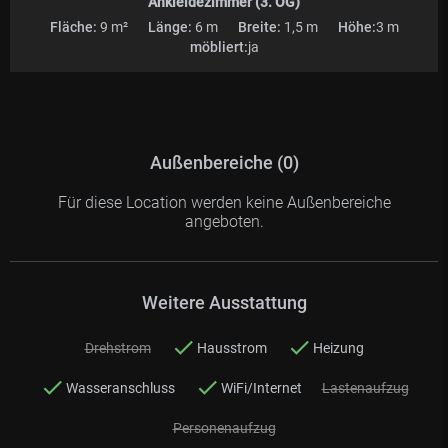
Ankleidezimmer (3. OG)
Fläche:
9 m²
Länge:
6 m
Breite:
1,5 m
Höhe:
3 m
möbliert:
ja
Außenbereiche (0)
Für diese Location werden keine Außenbereiche
angeboten.
Weitere Ausstattung
Drehstrom
Hausstrom
Heizung
Wasseranschluss
WiFi/Internet
Lastenaufzug
Personenaufzug