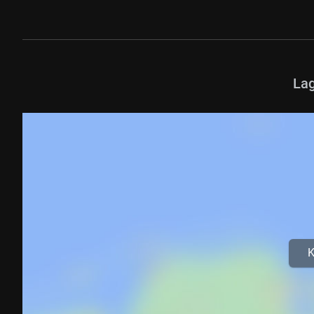
Lag
K