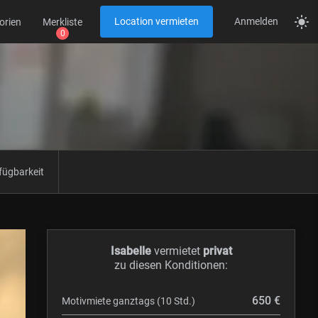
Location vermieten
Anmelden
orien
Merkliste
fügbarkeit
Isabelle
vermietet
privat
zu diesen Konditionen:
650 €
Motivmiete ganztags (10 Std.)