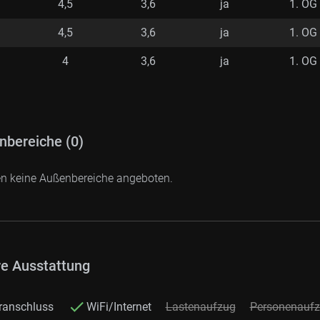
4,5
3,6
ja
1. OG
4,5
3,6
ja
1. OG
4
3,6
ja
1. OG
nbereiche (0)
en keine Außenbereiche angeboten.
re Ausstattung
ranschluss
WiFi/Internet
Lastenaufzug
Personenauf