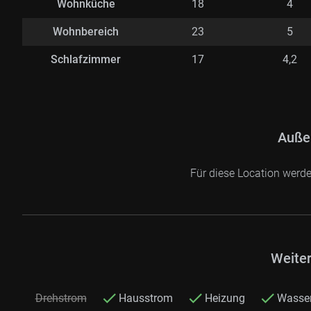
Wohnküche
18
4
Wohnbereich
23
5
Schlafzimmer
17
4,2
Auße
Für diese Location werd
Weite
Drehstrom
Hausstrom
Heizung
Wasse