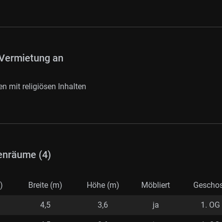
Vermietung an
n mit religiösen Inhalten
enräume (4)
)
Breite (m)
Höhe (m)
Möbliert
Gescho
4,5
3,6
ja
1. OG