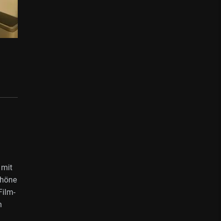
 mit
chöne
Film-
n