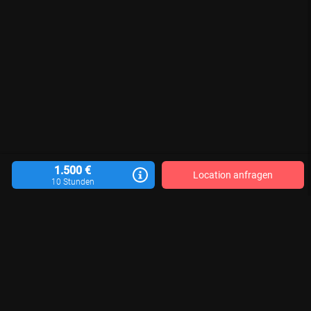
1.500 €
Location anfragen
10 Stunden
Location vermieten
Blog
Kontakt
Impressum
AGB
Datenschutzerklärung
Für Aktualität, Vollständigkeit und Richtigkeit der veröffentlichten Location-
Informationen sind die jeweiligen Motivgeber*innen verantwortlich. Wir
können keine Gewähr übernehmen.