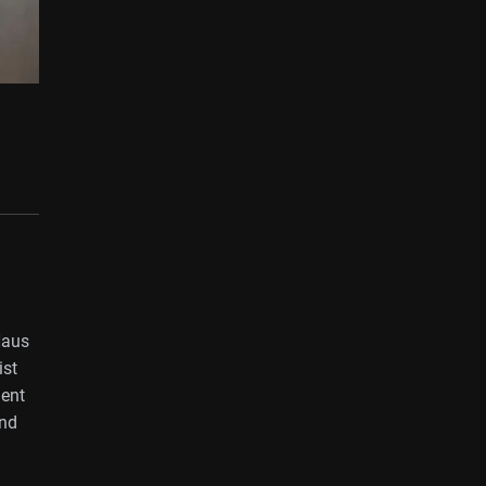
Haus
ist
ient
und