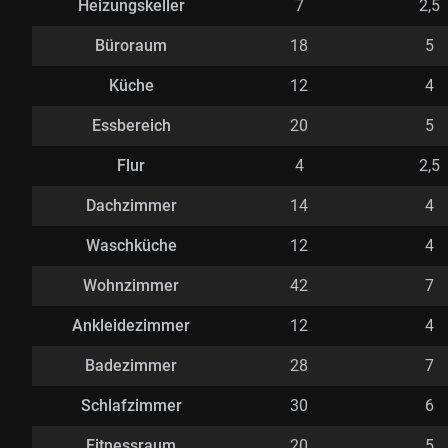
Heizungskeller
7
2,5
Büroraum
18
5
Küche
12
4
Essbereich
20
5
Flur
4
2,5
Dachzimmer
14
4
Waschküche
12
4
Wohnzimmer
42
7
Ankleidezimmer
12
4
Badezimmer
28
7
Schlafzimmer
30
6
Fitnessraum
20
5