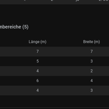
nbereiche (5)
Länge (m)
Breite (m)
7
7
5
3
4
2
6
4
4
3