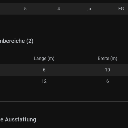
5
4
ja
EG
nbereiche (2)
Länge (m)
Breite (m)
6
10
12
6
re Ausstattung