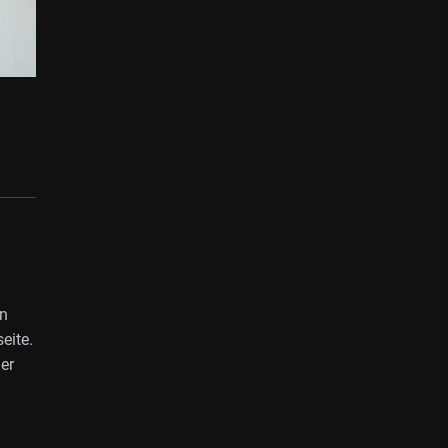
rn
eite.
er