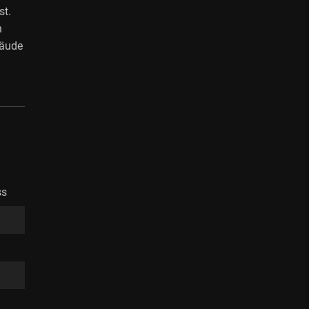
st.
n
bäude
ss