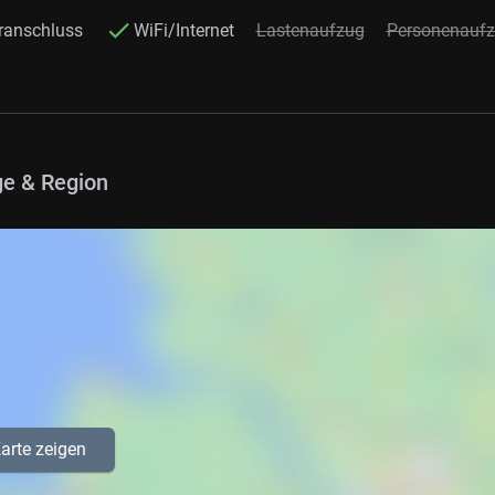
ranschluss
WiFi/Internet
Lastenaufzug
Personenauf
e & Region
arte zeigen