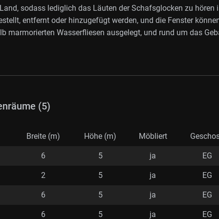
Land, sodass lediglich das Läuten der Schafsglocken zu hören i
ellt, entfernt oder hinzugefügt werden, und die Fenster könne
elb marmorierten Wasserfliesen ausgelegt, und rund um das Ge
enräume (5)
)
Breite (m)
Höhe (m)
Möbliert
Gescho
6
5
ja
EG
2
5
ja
EG
6
5
ja
EG
6
5
ja
EG