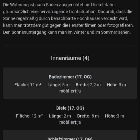
Die Wohnung ist nach Süden ausgerichtet und bietet daher
grundsätzlich eine hervorragende Lichtsituation. Dadurch, dass die
Sonne regelmäßig durch benachbarte Hochhäuser verdeckt wird,
kann man trotzdem gut gegen die Fenster filmen oder fotografieren.
Den Sonnenuntergang kann man im Winter und im Sommer sehen.
Innenräume (4)
Badezimmer (17. OG)
Fläche:
11 m²
Länge:
5 m
Breite:
2,2 m
Höhe:
3 m
möbliert:
ja
Diele (17. OG)
Fläche:
12 m²
Länge:
2 m
Breite:
6 m
Höhe:
3 m
möbliert:
ja
Schlafzimmer (17. OG)