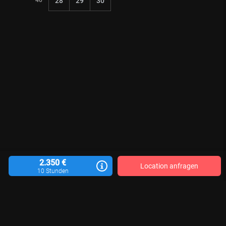
28
29
30
2.350 €
Location anfragen
10 Stunden
Location vermieten
Blog
Kontakt
Impressum
AGB
Datenschutzerklärung