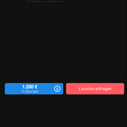
1.200 €
Location anfragen
10 Stunden
Location vermieten
Blog
Kontakt
Impressum
AGB
Datenschutzerklärung