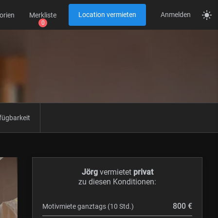
Location vermieten
Anmelden
orien
Merkliste
fügbarkeit
Jörg
vermietet
privat
zu diesen Konditionen:
800 €
Motivmiete ganztags (10 Std.)