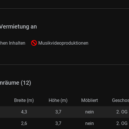
Vermietung an
hen Inhalten
Musikvideoproduktionen
nräume (12)
Breite (m)
Höhe (m)
Möbliert
Gescho
4,3
3,7
nein
2. OG
2,6
3,7
nein
2. OG