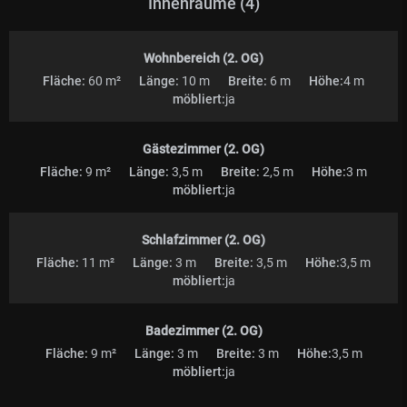
Innenräume (4)
Wohnbereich (2. OG)
Fläche:
60 m²
Länge:
10 m
Breite:
6 m
Höhe:
4 m
möbliert:
ja
Gästezimmer (2. OG)
Fläche:
9 m²
Länge:
3,5 m
Breite:
2,5 m
Höhe:
3 m
möbliert:
ja
Schlafzimmer (2. OG)
Fläche:
11 m²
Länge:
3 m
Breite:
3,5 m
Höhe:
3,5 m
möbliert:
ja
Badezimmer (2. OG)
Fläche:
9 m²
Länge:
3 m
Breite:
3 m
Höhe:
3,5 m
möbliert:
ja