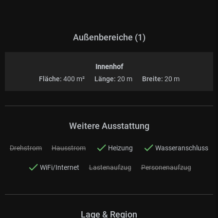
Außenbereiche (1)
Innenhof
Fläche:
400 m²
Länge:
20 m
Breite:
20 m
Weitere Ausstattung
Drehstrom
Hausstrom
Heizung
Wasseranschluss
WiFi/Internet
Lastenaufzug
Personenaufzug
Lage & Region