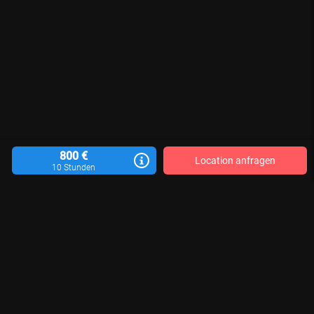
800 €
Location anfragen
10 Stunden
Location vermieten
Blog
Kontakt
Impressum
AGB
Datenschutzerklärung
Für Aktualität, Vollständigkeit und Richtigkeit der veröffentlichten Location-
Informationen sind die jeweiligen Motivgeber*innen verantwortlich. Wir
können keine Gewähr übernehmen.
© 2026 LocationRobot. Alle Rechte vorbehalten.