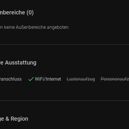
nbereiche (0)
en keine Außenbereiche angeboten.
re Ausstattung
ranschluss
WiFi/Internet
Lastenaufzug
Personenauf
e & Region