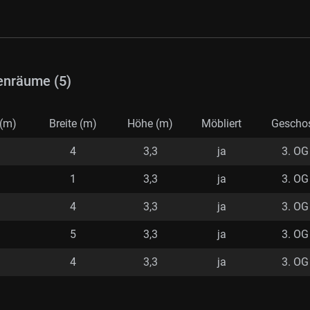
enräume (5)
(m)
Breite (m)
Höhe (m)
Möbliert
Gescho
4
3,3
ja
3. OG
1
3,3
ja
3. OG
4
3,3
ja
3. OG
5
3,3
ja
3. OG
4
3,3
ja
3. OG