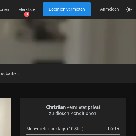
Location vermieten
Anmelden
orien
Merkliste
fügbarkeit
Christian
vermietet
privat
zu diesen Konditionen:
650 €
Motivmiete ganztags (10 Std.)