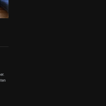
er.
nten