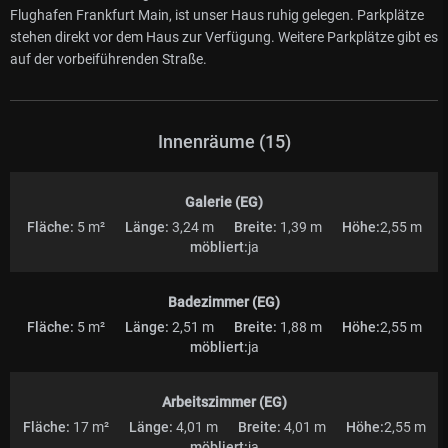
Flughafen Frankfurt Main, ist unser Haus ruhig gelegen. Parkplätze
stehen direkt vor dem Haus zur Verfügung. Weitere Parkplätze gibt es
auf der vorbeiführenden Straße.
Innenräume (15)
Galerie (EG)
Fläche:
5 m²
Länge:
3,24 m
Breite:
1,39 m
Höhe:
2,55 m
möbliert:
ja
Badezimmer (EG)
Fläche:
5 m²
Länge:
2,51 m
Breite:
1,88 m
Höhe:
2,55 m
möbliert:
ja
Arbeitszimmer (EG)
Fläche:
17 m²
Länge:
4,01 m
Breite:
4,01 m
Höhe:
2,55 m
möbliert:
ja