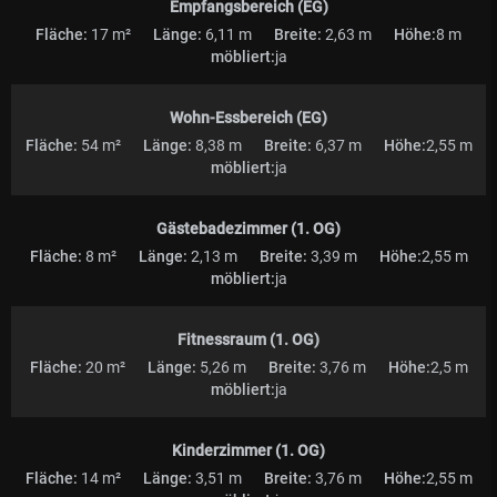
Empfangsbereich (EG)
Fläche:
17 m²
Länge:
6,11 m
Breite:
2,63 m
Höhe:
8 m
möbliert:
ja
Wohn-Essbereich (EG)
Fläche:
54 m²
Länge:
8,38 m
Breite:
6,37 m
Höhe:
2,55 m
möbliert:
ja
Gästebadezimmer (1. OG)
Fläche:
8 m²
Länge:
2,13 m
Breite:
3,39 m
Höhe:
2,55 m
möbliert:
ja
Fitnessraum (1. OG)
Fläche:
20 m²
Länge:
5,26 m
Breite:
3,76 m
Höhe:
2,5 m
möbliert:
ja
Kinderzimmer (1. OG)
Fläche:
14 m²
Länge:
3,51 m
Breite:
3,76 m
Höhe:
2,55 m