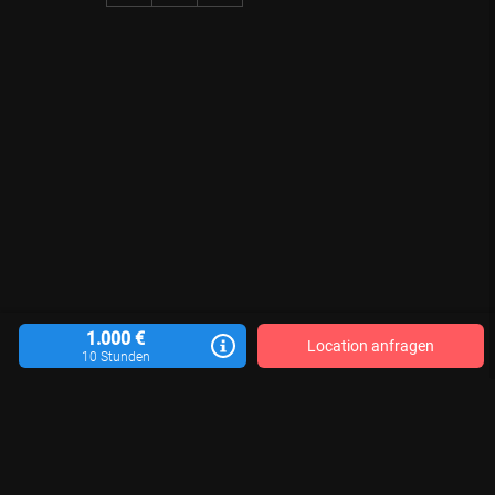
1.000 €
Location anfragen
10 Stunden
Location vermieten
Blog
Kontakt
Impressum
AGB
Datenschutzerklärung