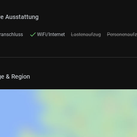
re Ausstattung
ranschluss
WiFi/Internet
Lastenaufzug
Personenauf
e & Region