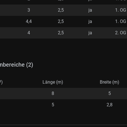
3
2,5
ja
1. OG
4,4
2,5
ja
1. OG
4
2,5
ja
2. OG
nbereiche (2)
²)
Länge (m)
Breite (m)
8
5
5
2,8