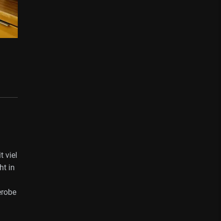
 viel
ht in
erobe