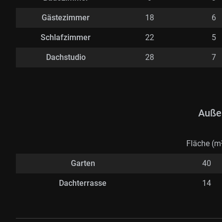
Gästezimmer
18
6
Schlafzimmer
22
5
Dachstudio
28
7
Auße
Fläche (m
Garten
40
Dachterrasse
14