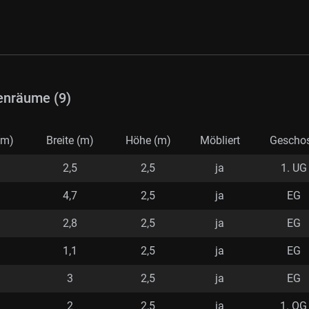
enräume (9)
(m)
Breite (m)
Höhe (m)
Möbliert
Gescho
2,5
2,5
ja
1. UG
4,7
2,5
ja
EG
2,8
2,5
ja
EG
1,1
2,5
ja
EG
3
2,5
ja
EG
2
2,5
ja
1. OG