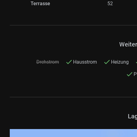
Terrasse
52
Weite
Drehstrom
Hausstrom
Heizung
P
Lag