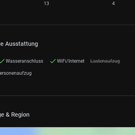
13
4
re Ausstattung
Wasseranschluss
WiFi/Internet
Lastenaufzug
ersonenaufzug
e & Region