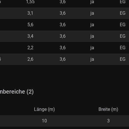
5
1,55
3,6
ja
EG
3,1
3,6
ja
EG
5,6
3,6
ja
EG
3,4
3,6
ja
EG
2,2
3,6
ja
EG
4
2,6
3,6
ja
EG
nbereiche (2)
Länge (m)
Breite (m)
10
3