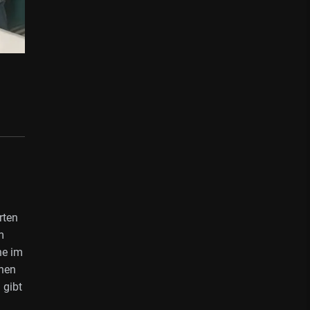
rten
m
he im
nnen
 gibt