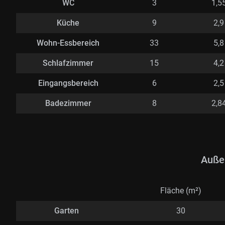
WC
3
1,5
Küche
9
2,9
Wohn-Essbereich
33
5,8
Schlafzimmer
15
4,2
Eingangsbereich
6
2,5
Badezimmer
8
2,8
Auße
Fläche (m²)
Garten
30