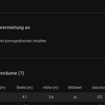
Vermietung an
it pornografischen Inhalten
enräume (7)
(m)
Breite (m)
Höhe (m)
Möbliert
Gescho
4,1
3,6
ja
EG