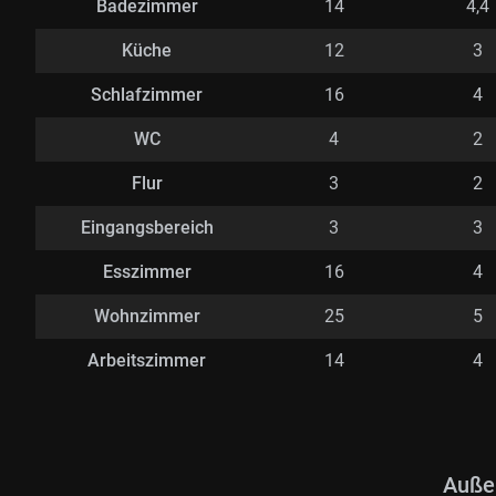
Badezimmer
14
4,4
Küche
12
3
Schlafzimmer
16
4
WC
4
2
Flur
3
2
Eingangsbereich
3
3
Esszimmer
16
4
Wohnzimmer
25
5
Arbeitszimmer
14
4
Auße