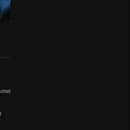
chtet
d
g