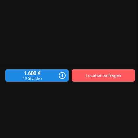
1.600 €
Location anfragen
10 Stunden
Location vermieten
Blog
Kontakt
Impressum
AGB
Datenschutzerklärung
Für Aktualität, Vollständigkeit und Richtigkeit der veröffentlichten Location-
Informationen sind die jeweiligen Motivgeber*innen verantwortlich. Wir
können keine Gewähr übernehmen.