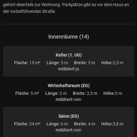
gehört ebenfalls zur Wohnung. Parkplätze gibt es vor dem Haus an
der vorbeiführenden Straße.
Innenräume (14)
Keller (1. UG)
Fläche:
15 m²
Länge:
5 m
Breite:
3 m
Höhe:
2,5 m
möbliert:
ja
Wirtschaftsraum (EG)
Fläche:
5 m²
Länge:
2 m
Breite:
2,5 m
Höhe:
3 m
möbliert:
nein
Salon (EG)
Fläche:
24 m²
Länge:
6 m
Breite:
4 m
Höhe:
3,8 m
möbliert:
nein