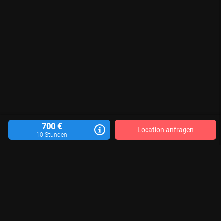
700 €
Location anfragen
10 Stunden
Location vermieten
Blog
Kontakt
Impressum
AGB
Datenschutzerklärung
Für Aktualität, Vollständigkeit und Richtigkeit der veröffentlichten Location-
Informationen sind die jeweiligen Motivgeber*innen verantwortlich. Wir