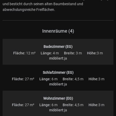
und besticht durch seinen alten Baumbestand und
abwechslungsreiche Freiflächen.
Innenräume (4)
Badezimmer (EG)
Fläche:
12 m²
Länge:
4 m
Breite:
3 m
Höhe:
3 m
möbliert:
ja
Schlafzimmer (EG)
Fläche:
27 m²
Länge:
6 m
Breite:
4,5 m
Höhe:
3 m
möbliert:
ja
Wohnzimmer (EG)
Fläche:
27 m²
Länge:
6 m
Breite:
4,5 m
Höhe:
3 m
möbliert:
ja