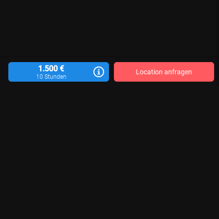
1.500 €
Location anfragen
10 Stunden
Location vermieten
Blog
Kontakt
Impressum
AGB
Datenschutzerklärung
Für Aktualität, Vollständigkeit und Richtigkeit der veröffentlichten Location-
Informationen sind die jeweiligen Motivgeber*innen verantwortlich. Wir
können keine Gewähr übernehmen.
© 2026 LocationRobot. Alle Rechte vorbehalten.