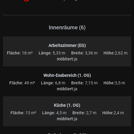
Innenräume (6)
Arbeitszimmer (EG)
Fläche:
18 m²
Länge:
5,33 m
Breite:
3,36 m
Höhe:
2,62 m
möbliert:
ja
Wohn-Essbereich (1. OG)
Fläche:
49 m²
Länge:
6,8 m
Breite:
7,15 m
Höhe:
3,5 m
möbliert:
ja
Küche (1. OG)
Fläche:
13 m²
Länge:
4,5 m
Breite:
2,7 m
Höhe:
2,4 m
möbliert:
ja