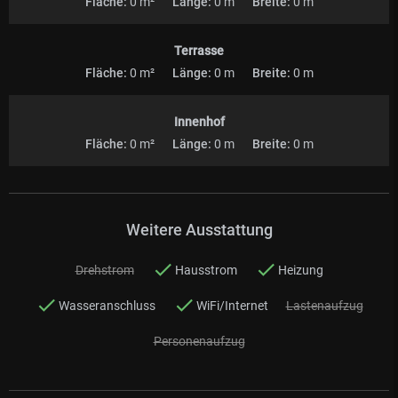
Fläche:
0 m²
Länge:
0 m
Breite:
0 m
Terrasse
Fläche:
0 m²
Länge:
0 m
Breite:
0 m
Innenhof
Fläche:
0 m²
Länge:
0 m
Breite:
0 m
Weitere Ausstattung
Drehstrom
Hausstrom
Heizung
Wasseranschluss
WiFi/Internet
Lastenaufzug
Personenaufzug