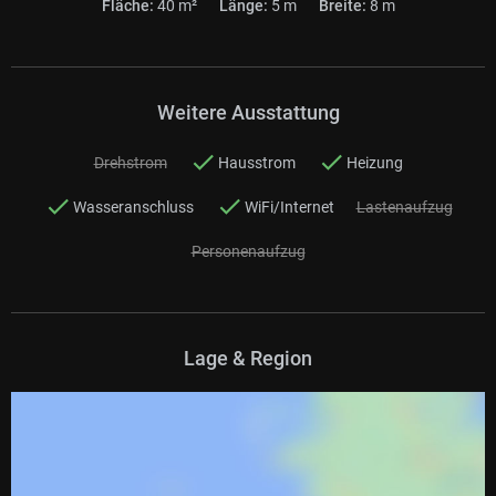
Fläche:
40 m²
Länge:
5 m
Breite:
8 m
Weitere Ausstattung
Drehstrom
Hausstrom
Heizung
Wasseranschluss
WiFi/Internet
Lastenaufzug
Personenaufzug
Lage & Region