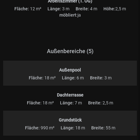
Arbeitszimmer (1. OG)
Fläche:
12 m²
Länge:
3 m
Breite:
4 m
Höhe:
2,5 m
möbliert:
ja
Außenbereiche (5)
Außenpool
Fläche:
18 m²
Länge:
6 m
Breite:
3 m
Dachterrasse
Fläche:
18 m²
Länge:
7 m
Breite:
2,5 m
Grundstück
Fläche:
990 m²
Länge:
18 m
Breite:
55 m