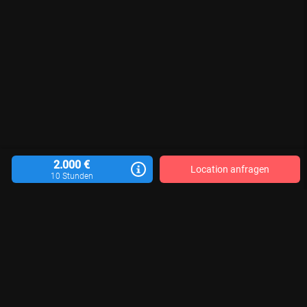
2.000 €
Location anfragen
10 Stunden
Location vermieten
Blog
Kontakt
Impressum
AGB
Datenschutzerklärung
Für Aktualität, Vollständigkeit und Richtigkeit der veröffentlichten Location-
Informationen sind die jeweiligen Motivgeber*innen verantwortlich. Wir
können keine Gewähr übernehmen.