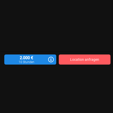
2.000 €
Location anfragen
10 Stunden
Location vermieten
Blog
Kontakt
Impressum
AGB
Datenschutzerklärung
Für Aktualität, Vollständigkeit und Richtigkeit der veröffentlichten Location-
Informationen sind die jeweiligen Motivgeber*innen verantwortlich. Wir
können keine Gewähr übernehmen.
© 2026 LocationRobot. Alle Rechte vorbehalten.