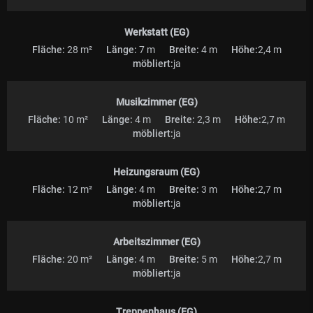
Werkstatt (EG)
Fläche:
28 m²
Länge:
7 m
Breite:
4 m
Höhe:
2,4 m
möbliert:
ja
Musikzimmer (EG)
Fläche:
10 m²
Länge:
4 m
Breite:
2,3 m
Höhe:
2,7 m
möbliert:
ja
Heizungsraum (EG)
Fläche:
12 m²
Länge:
4 m
Breite:
3 m
Höhe:
2,7 m
möbliert:
ja
Arbeitszimmer (EG)
Fläche:
20 m²
Länge:
4 m
Breite:
5 m
Höhe:
2,7 m
möbliert:
ja
Treppenhaus (EG)