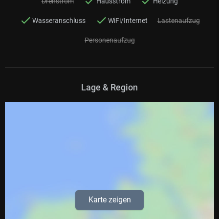
Drehstrom
Hausstrom
Heizung
Wasseranschluss
WiFi/Internet
Lastenaufzug
Personenaufzug
Lage & Region
Karte zeigen