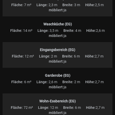
sich nur 5 min von Düsseldorf entfernt, im grünen Neuss. Drehs
Fläche:
7 m²
Länge:
2,3 m
Breite:
3 m
Höhe:
2,5 m
werden nach Wunsch begleitet durch Snacks und mich, der
möbliert:
ja
Gastgeberin, bei der Sie sich wohlfühlen werden.
Waschküche (EG)
Fläche:
14 m²
Länge:
3,5 m
Breite:
4 m
Höhe:
2,6 m
möbliert:
ja
Eingangsbereich (EG)
Fläche:
12 m²
Länge:
2 m
Breite:
6 m
Höhe:
2,7 m
möbliert:
ja
Garderobe (EG)
Fläche:
6 m²
Länge:
2,6 m
Breite:
2 m
Höhe:
2,7 m
möbliert:
ja
Wohn-Essbereich (EG)
Fläche:
72 m²
Länge:
12 m
Breite:
6 m
Höhe:
2,7 m
möbliert:
ja