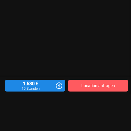
1.530 €
Location anfragen
10 Stunden
Location vermieten
Blog
Kontakt
Impressum
AGB
Datenschutzerklärung