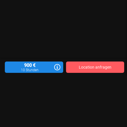
900 €
Location anfragen
10 Stunden
Location vermieten
Blog
Kontakt
Impressum
AGB
Datenschutzerklärung
Für Aktualität, Vollständigkeit und Richtigkeit der veröffentlichten Location-
Informationen sind die jeweiligen Motivgeber*innen verantwortlich. Wir
können keine Gewähr übernehmen.
© 2026 LocationRobot. Alle Rechte vorbehalten.