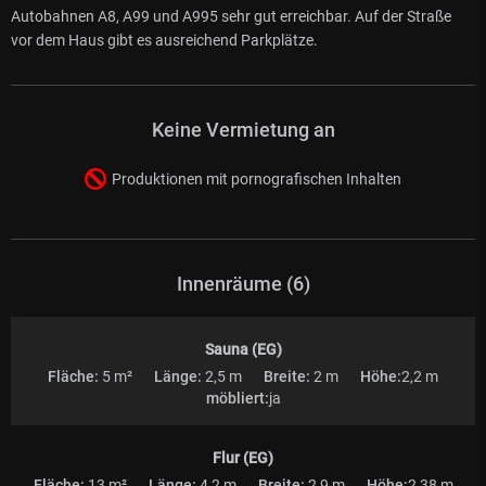
Autobahnen A8, A99 und A995 sehr gut erreichbar. Auf der Straße
vor dem Haus gibt es ausreichend Parkplätze.
Keine Vermietung an
Produktionen mit pornografischen Inhalten
Innenräume (6)
Sauna (EG)
Fläche:
5 m²
Länge:
2,5 m
Breite:
2 m
Höhe:
2,2 m
möbliert:
ja
Flur (EG)
Fläche:
13 m²
Länge:
4,2 m
Breite:
2,9 m
Höhe:
2,38 m