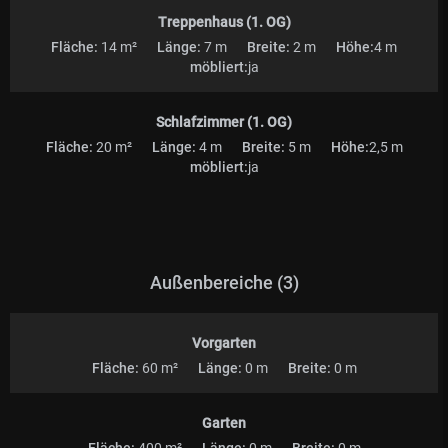
Treppenhaus (1. OG)
Fläche:
14 m²
Länge:
7 m
Breite:
2 m
Höhe:
4 m
möbliert:
ja
Schlafzimmer (1. OG)
Fläche:
20 m²
Länge:
4 m
Breite:
5 m
Höhe:
2,5 m
möbliert:
ja
Außenbereiche (3)
Vorgarten
Fläche:
60 m²
Länge:
0 m
Breite:
0 m
Garten
Fläche:
400 m²
Länge:
0 m
Breite:
0 m