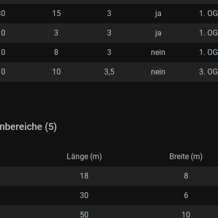
30
15
3
ja
1. OG
10
3
3
ja
1. OG
10
8
3
nein
1. OG
10
10
3,5
nein
3. OG
nbereiche (5)
Länge (m)
Breite (m)
18
8
30
6
50
10