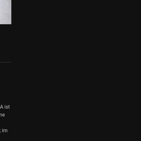
A ist
ume
; im