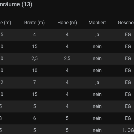
nräume (13)
e (m)
Breite (m)
Höhe (m)
Möbliert
Gescho
15
4
4
ja
EG
30
15
4
nein
EG
10
2,5
2,5
nein
EG
20
10
4
nein
EG
12
7
4
ja
EG
30
15
4
nein
EG
5
5
4
nein
EG
8
6
5
nein
EG
5
5
5
nein
1. OG