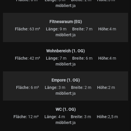
möbliert:
ja
Fitnessraum (EG)
Fläche:
63 m²
Länge:
9 m
Breite:
7 m
Höhe:
4 m
möbliert:
ja
Wohnbereich (1. OG)
Fläche:
42 m²
Länge:
7 m
Breite:
6 m
Höhe:
4 m
möbliert:
ja
Empore (1. OG)
Fläche:
6 m²
Länge:
3 m
Breite:
2 m
Höhe:
2 m
möbliert:
ja
WC (1. OG)
Fläche:
12 m²
Länge:
4 m
Breite:
3 m
Höhe:
2,5 m
möbliert:
ja