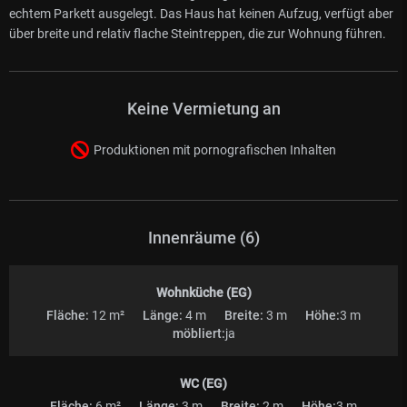
echtem Parkett ausgelegt. Das Haus hat keinen Aufzug, verfügt aber
über breite und relativ flache Steintreppen, die zur Wohnung führen.
Keine Vermietung an
Produktionen mit pornografischen Inhalten
Innenräume (6)
Wohnküche (EG)
Fläche:
12 m²
Länge:
4 m
Breite:
3 m
Höhe:
3 m
möbliert:
ja
WC (EG)
Fläche:
6 m²
Länge:
3 m
Breite:
2 m
Höhe:
3 m