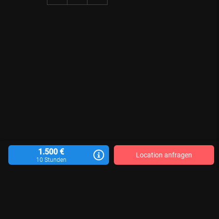
1.500 €
Location anfragen
10 Stunden
Location vermieten
Blog
Kontakt
Impressum
AGB
Datenschutzerklärung