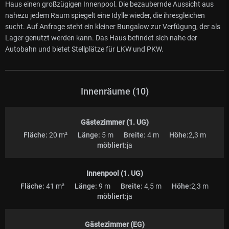
Haus einen großzügigen Innenpool. Die bezaubernde Aussicht aus
nahezu jedem Raum spiegelt eine Idylle wieder, die ihresgleichen
sucht. Auf Anfrage steht ein kleiner Bungalow zur Verfügung, der als
Lager genutzt werden kann. Das Haus befindet sich nahe der
Autobahn und bietet Stellplätze für LKW und PKW.
Innenräume (10)
Gästezimmer (1. UG)
Fläche:
20 m²
Länge:
5 m
Breite:
4 m
Höhe:
2,3 m
möbliert:
ja
Innenpool (1. UG)
Fläche:
41 m²
Länge:
9 m
Breite:
4,5 m
Höhe:
2,3 m
möbliert:
ja
Gästezimmer (EG)