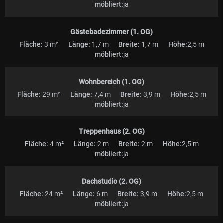
möbliert:
ja
Gästebadezimmer (1. OG)
Fläche:
3 m²
Länge:
1,7 m
Breite:
1,7 m
Höhe:
2,5 m
möbliert:
ja
Wohnbereich (1. OG)
Fläche:
29 m²
Länge:
7,4 m
Breite:
3,9 m
Höhe:
2,5 m
möbliert:
ja
Treppenhaus (2. OG)
Fläche:
4 m²
Länge:
2 m
Breite:
2 m
Höhe:
2,5 m
möbliert:
ja
Dachstudio (2. OG)
Fläche:
24 m²
Länge:
6 m
Breite:
3,9 m
Höhe:
2,5 m
möbliert:
ja