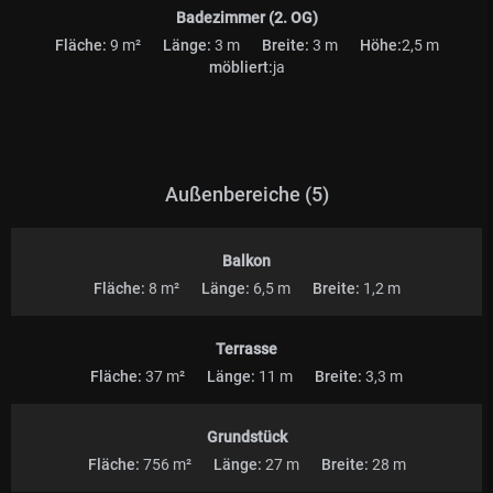
Badezimmer (2. OG)
Fläche:
9 m²
Länge:
3 m
Breite:
3 m
Höhe:
2,5 m
möbliert:
ja
Außenbereiche (5)
Balkon
Fläche:
8 m²
Länge:
6,5 m
Breite:
1,2 m
Terrasse
Fläche:
37 m²
Länge:
11 m
Breite:
3,3 m
Grundstück
Fläche:
756 m²
Länge:
27 m
Breite:
28 m