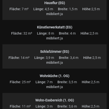
Fußläufig entfernt befinden sich zahlreiche
Hausflur (EG)
Übernachtungsmöglichkeiten fürs Team. Der nächste Ort ist ca. 8 km
Fläche:
7 m²
Länge:
4,5 m
Breite:
1,5 m
Höhe:
2,5 m
entfernt, Kassel 52 km. Das Haus ist im Besitz meines Sohnes, der mit
möbliert:
ja
einer Vermietung einverstanden ist.
Künstlerwerkstatt (EG)
Fläche:
32 m²
Länge:
8 m
Breite:
4 m
Höhe:
2,5 m
möbliert:
ja
Schlafzimmer (EG)
Fläche:
14 m²
Länge:
3,9 m
Breite:
3,4 m
Höhe:
2,5 m
möbliert:
ja
Wohnküche (1. OG)
Fläche:
25 m²
Länge:
7 m
Breite:
3,5 m
Höhe:
2,5 m
möbliert:
ja
Wohn-Essbereich (1. OG)
Fläche:
11 m²
Länge:
3 m
Breite:
3,6 m
Höhe:
2,5 m