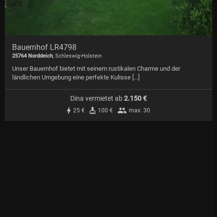
Bauernhof LR4798
25764 Norddeich
, Schleswig-Holstein
Unser Bauernhof bietet mit seinem rustikalen Charme und der
ländlichen Umgebung eine perfekte Kulisse [...]
Dina vermietet
ab
2.150 €
25 €
100 €
max. 30