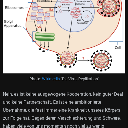
Photo:
Wikimedia
"Die Virus Replikation"
Nein, es ist keine ausgewogene Kooperation, kein guter Deal
und keine Partnerschaft. Es ist eine ambitionierte
Übernahme, die fast immer eine Krankheit unseres Körpers
zur Folge hat. Gegen deren Verschlechterung und Schwere,
haben viele von uns momentan noch viel zu wenig